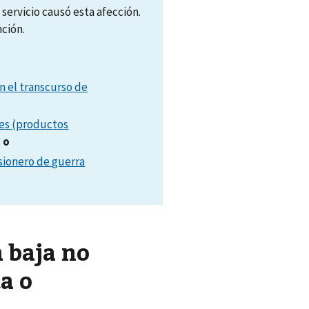
servicio causó esta afección.
nción.
n el transcurso de
es (productos
,
o
sionero de guerra
a baja no
a o