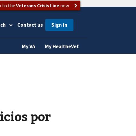
k to the
Veterans Crisis Line
now
rch
Contact us
My VA
My HealtheVet
icios por