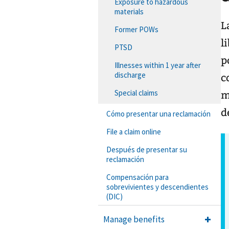
Exposure to hazardous
materials
L
Former POWs
l
PTSD
p
Illnesses within 1 year after
discharge
c
Special claims
m
d
Cómo presentar una reclamación
File a claim online
Después de presentar su
reclamación
Compensación para
sobrevivientes y descendientes
(DIC)
Manage benefits