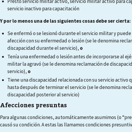
Prestó servicio militar activo, servicio militar activo para c
servicio inactivo para capacitación
Y por lo menos una de las siguientes cosas debe ser cierta:
Se enfermó o se lesionó durante el servicio militar y puede
afección con su enfermedad o lesión (se le denomina recl
discapacidad durante el servicio),
o
Tenía una enfermedad o lesión antes de incorporarse al ejérc
militar la agravó (se le denomina reclamación de discapacid
servicio),
o
Tiene una discapacidad relacionada con su servicio activo 
hasta después de terminar el servicio (se le denomina rec
discapacidad posterior al servicio)
Afecciones presuntas
Para algunas condiciones, automáticamente asumimos (o “pre
causó su condición. A estas las llamamos condiciones presuntiv