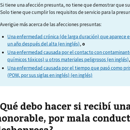
Si tiene una afección presunta, no tiene que demostrar que su 
Solo tiene que cumplir los requisitos de servicio para la presu
Averigüe más acerca de las afecciones presuntas:
Una enfermedad crónica (de larga duración) que aparece e
un año después del alta (en inglés)
,
o
Una enfermedad causada por el contacto con contaminant
químicos tóxicos) u otros materiales peligrosos (en inglés)
Una enfermedad causada por el tiempo que pasó como pri
(POW, por sus siglas en inglés) (en inglés)
¿Qué debo hacer si recibí un
honorable, por mala conduct
deshonrosa?