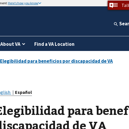
nment
Here’s how you know
Tal
Sea
About VA
Find a VA Location
glish
|
Español
Elegibilidad para benef
discapacidad de VA