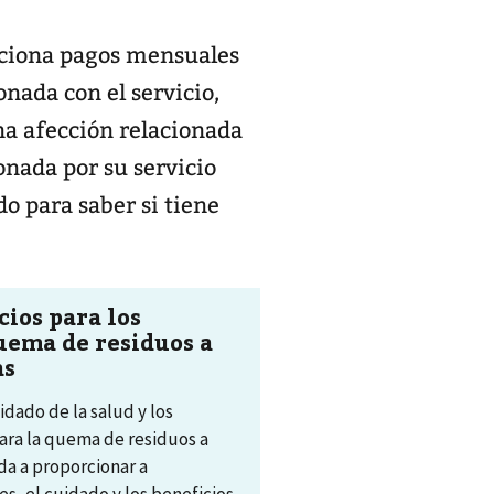
rciona pagos mensuales
onada con el servicio,
na afección relacionada
onada por su servicio
do para saber si tiene
cios para los
quema de residuos a
as
idado de la salud y los
para la quema de residuos a
uda a proporcionar a
s, el cuidado y los beneficios